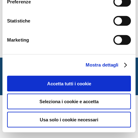
Preferenze
Statistiche
Marketing
Mostra dettagli
Italian Society for Law and Literature
Dipartimento di Giurisprudenza — Università degli Studi
di Urbino Carlo Bo
Accetta tutti i cookie
Via Matteotti, 1 — Urbino PU
Seleziona i cookie e accetta
Usa solo i cookie necessari