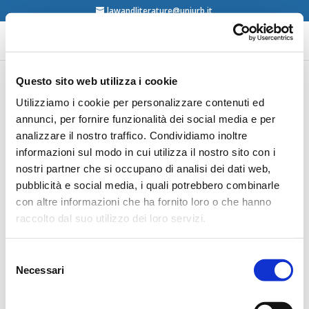
lawandliterature@uniurb.it
Questo sito web utilizza i cookie
Jorge Roggero (Ed.),
Utilizziamo i cookie per personalizzare contenuti ed
annunci, per fornire funzionalità dei social media e per
Derecho y Literatura.
analizzare il nostro traffico. Condividiamo inoltre
Textos y Contextos,
informazioni sul modo in cui utilizza il nostro sito con i
Eudeba, Buenos Aires,
nostri partner che si occupano di analisi dei dati web,
2015
pubblicità e social media, i quali potrebbero combinarle
con altre informazioni che ha fornito loro o che hanno
raccolto dal suo utilizzo dei loro servizi.
contents
Selezione
Necessari
del
consenso