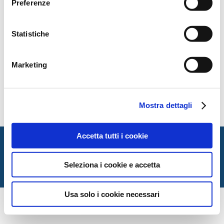
Preferenze
El evento, patrocinado por la
ISLL-Italian Society for
Law and Literature
y la
RDL-Rede Brasileira Direito e
Literatura
, e impulsado por la
Cátedra Abierta de
Statistiche
Derecho y Literatura
de la Universidad de Málaga,
pretende propiciar un espacio interdisciplinario de
reflexión y diálogo donde se den cita el Derecho, la
Marketing
Fantasía Científica y la Inteligencia Artificial.
Programa
.
Mostra dettagli
Accetta tutti i cookie
Italian Society for Law and Literature
Dipartimento di Giurisprudenza — Università degli Studi
di Urbino Carlo Bo
Seleziona i cookie e accetta
Via Matteotti, 1 — Urbino PU
Usa solo i cookie necessari