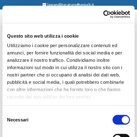
lawandliterature@uniurb.it
Questo sito web utilizza i cookie
Ciencia Jurídica y Ciencia
Utilizziamo i cookie per personalizzare contenuti ed
annunci, per fornire funzionalità dei social media e per
Ficción. Afinidades
analizzare il nostro traffico. Condividiamo inoltre
electivas – Congreso
informazioni sul modo in cui utilizza il nostro sito con i
Internacional
nostri partner che si occupano di analisi dei dati web,
Universidad de Málaga
pubblicità e social media, i quali potrebbero combinarle
con altre informazioni che ha fornito loro o che hanno
raccolto dal suo utilizzo dei loro servizi.
25-26/04/2024 – Málaga.
En los días 25 y 26 de abril de 2024 se celebrará en el
Selezione
Necessari
Aula de Grados de la Facultad de Derecho de la
del
Universidad de Málaga el
Congreso Internacional
consenso
“Ciencia Jurídica y Ciencia Ficción. Afinidades electivas”.