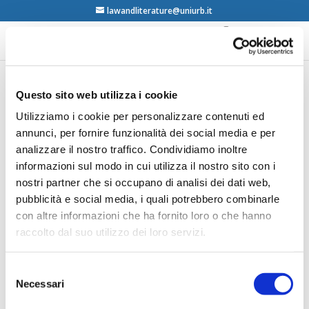
lawandliterature@uniurb.it
Questo sito web utilizza i cookie
C.K. Creekmur and M. Sidel (Eds.), Cinema, Law,
and the State in Asia, Palgrave MacMillan, New
Utilizziamo i cookie per personalizzare contenuti ed
York, 2007
annunci, per fornire funzionalità dei social media e per
contents
analizzare il nostro traffico. Condividiamo inoltre
informazioni sul modo in cui utilizza il nostro sito con i
Gustavo Zagrebelsky, Il ‘crucifige!’ e la
nostri partner che si occupano di analisi dei dati web,
democrazia, Einaudi, Torino, 2007
pubblicità e social media, i quali potrebbero combinarle
contents
con altre informazioni che ha fornito loro o che hanno
raccolto dal suo utilizzo dei loro servizi.
Daniele Velo Dalbrenta, Brocardica. Una
introduzione allo studio e all’uso dei brocardi,
Selezione
FrancoAngeli, Milano, 2007
Necessari
contents
del
consenso