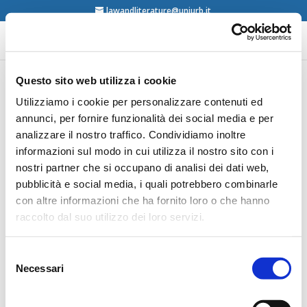
lawandliterature@uniurb.it
Questo sito web utilizza i cookie
François Ost, Mosé,
Utilizziamo i cookie per personalizzare contenuti ed
annunci, per fornire funzionalità dei social media e per
Eschilo, Sofocle.
analizzare il nostro traffico. Condividiamo inoltre
All’origine
informazioni sul modo in cui utilizza il nostro sito con i
dell’immaginario
nostri partner che si occupano di analisi dei dati web,
giuridico il Mulino,
pubblicità e social media, i quali potrebbero combinarle
con altre informazioni che ha fornito loro o che hanno
Bologna , 2007
raccolto dal suo utilizzo dei loro servizi.
Selezione
contents
Necessari
del
consenso