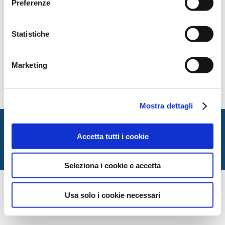
Preferenze
Statistiche
Marketing
Mostra dettagli
Italian Society for Law and Literature
Dipartimento di Giurisprudenza — Università degli Studi
Accetta tutti i cookie
di Urbino Carlo Bo
Via Matteotti, 1 — Urbino PU
Seleziona i cookie e accetta
Usa solo i cookie necessari