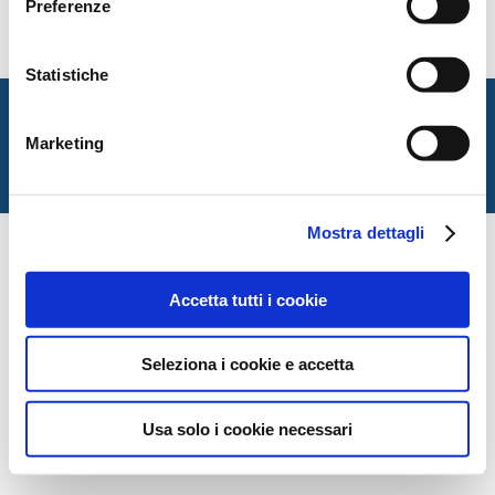
Preferenze
Statistiche
Italian Society for Law and Literature
Dipartimento di Giurisprudenza — Università degli Studi
Marketing
di Urbino Carlo Bo
Via Matteotti, 1 — Urbino PU
Mostra dettagli
Accetta tutti i cookie
Seleziona i cookie e accetta
Usa solo i cookie necessari