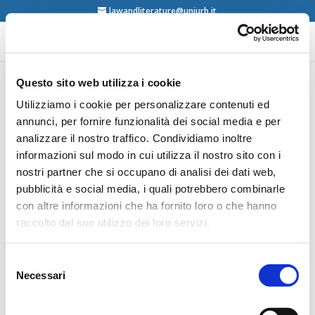
lawandliterature@uniurb.it
Questo sito web utilizza i cookie
VI Ciclo seminariale
Utilizziamo i cookie per personalizzare contenuti ed
annunci, per fornire funzionalità dei social media e per
“Artes y Derecho”
analizzare il nostro traffico. Condividiamo inoltre
informazioni sul modo in cui utilizza il nostro sito con i
nostri partner che si occupano di analisi dei dati web,
24/02/2023 – 12/05/2023
–
Málaga.
pubblicità e social media, i quali potrebbero combinarle
La Cátedra abierta de Derecho
y Literatura e l’Área de
con altre informazioni che ha fornito loro o che hanno
Filosofía del Derecho dell’Università di Málaga
(Spain)
raccolto dal suo utilizzo dei loro servizi.
sono liete di anunciare la sesta edizione del ciclo
seminariale “Artes y
Derecho”. Gli incontri, coordinati
dalla professoressa Cristina Monereo
Atienza, si
Selezione
Necessari
svolgeranno presso l’Aula Magna della Facoltà di
del
giurisprudenza dell’Università di Málaga.
Nella
consenso
locandina maggiori dettagli
.