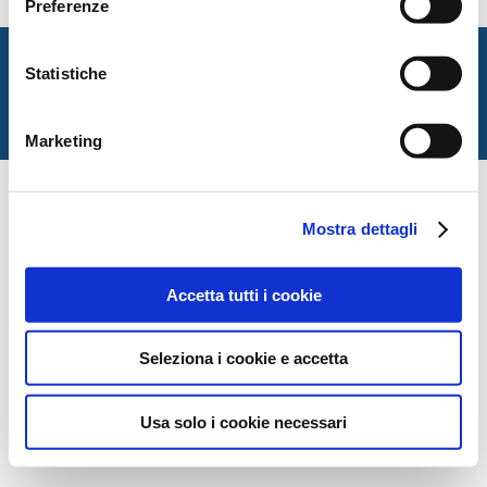
Preferenze
Italian Society for Law and Literature
Statistiche
Dipartimento di Giurisprudenza — Università degli Studi
di Urbino Carlo Bo
Via Matteotti, 1 — Urbino PU
Marketing
Mostra dettagli
Accetta tutti i cookie
Seleziona i cookie e accetta
Usa solo i cookie necessari