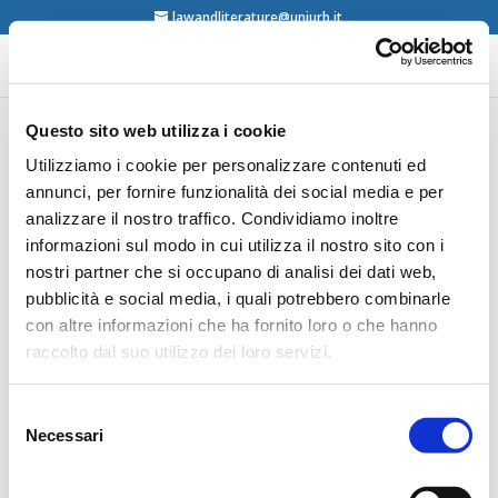
lawandliterature@uniurb.it
Questo sito web utilizza i cookie
The Young Law &
Utilizziamo i cookie per personalizzare contenuti ed
annunci, per fornire funzionalità dei social media e per
Literature Researchers
analizzare il nostro traffico. Condividiamo inoltre
informazioni sul modo in cui utilizza il nostro sito con i
nostri partner che si occupano di analisi dei dati web,
09/12/2025 – Neuchâtel and beyond. We are very
pubblicità e social media, i quali potrebbero combinarle
pleased to announce that, under the coordination of
con altre informazioni che ha fornito loro o che hanno
Camille Loutsch, co-responsible of
Plume de Justice
raccolto dal suo utilizzo dei loro servizi.
(Université de Neuchâtel, Switzerland), an international
working group of young researchers on Law and
Literature is now active. For more information about
Selezione
Necessari
the group’s initiatives, please refer to the
website
.
del
consenso