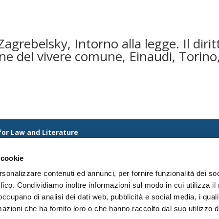
agrebelsky, Intorno alla legge. Il diri
e del vivere comune, Einaudi, Torino
 for Law and Literature
iurisprudenza — Università degli Studi di Urbino Carlo Bo
1 — Urbino PU
 cookie
rsonalizzare contenuti ed annunci, per fornire funzionalità dei so
ffico. Condividiamo inoltre informazioni sul modo in cui utilizza il 
 occupano di analisi dei dati web, pubblicità e social media, i qual
azioni che ha fornito loro o che hanno raccolto dal suo utilizzo d