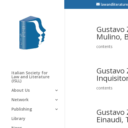
lawandliterature
Gustavo Z
Mulino, 
contents
Gustavo 
Italian Society for
Inquisito
Law and Literature
(ISLL)
contents
About Us
Network
Publishing
Gustavo Z
Einaudi, 
Library
News