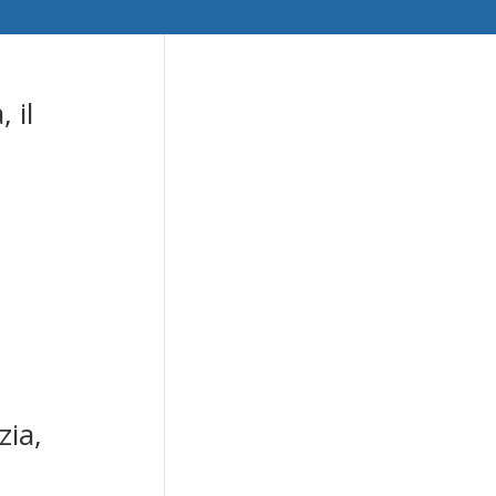
 il
zia,