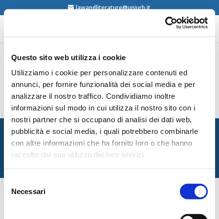
lawandliterature@uniurb.it
Questo sito web utilizza i cookie
Utilizziamo i cookie per personalizzare contenuti ed
Marcello Strazzeri, Il teatro della legge.
L’enunciabile e il visibile, Palomar, Bari, 2007
annunci, per fornire funzionalità dei social media e per
contents
analizzare il nostro traffico. Condividiamo inoltre
informazioni sul modo in cui utilizza il nostro sito con i
nostri partner che si occupano di analisi dei dati web,
Italian Society for Law and Literature
pubblicità e social media, i quali potrebbero combinarle
Dipartimento di Giurisprudenza — Università degli Studi
con altre informazioni che ha fornito loro o che hanno
di Urbino Carlo Bo
raccolto dal suo utilizzo dei loro servizi.
Via Matteotti, 1 — Urbino PU
Selezione
Necessari
del
consenso