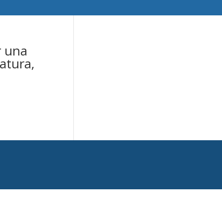
r una
ratura,