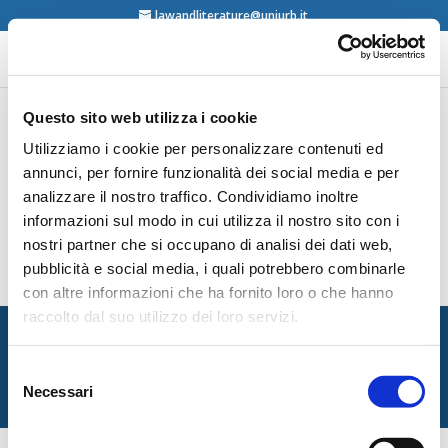
lawandliterature@uniurb.it
Questo sito web utilizza i cookie
Utilizziamo i cookie per personalizzare contenuti ed
Herausgegeben von S. Grundmann, C. Baldus,
R. Pereira Dias, J. Dirk Harke, C. Lima Marques,
annunci, per fornire funzionalità dei social media e per
R. Mancebo, L. Mendes, D. Moura Vicente, K.
analizzare il nostro traffico. Condividiamo inoltre
Nunes Fritz Recht, Architektur und Kunst |
Direito, Arquitetura e Arte Nomos, Baden-
informazioni sul modo in cui utilizza il nostro sito con i
Baden, 2019
nostri partner che si occupano di analisi dei dati web,
contents
pubblicità e social media, i quali potrebbero combinarle
con altre informazioni che ha fornito loro o che hanno
raccolto dal suo utilizzo dei loro servizi.
Italian Society for Law and Literature
Dipartimento di Giurisprudenza — Università degli Studi
Selezione
di Urbino Carlo Bo
Necessari
del
Via Matteotti, 1 — Urbino PU
consenso