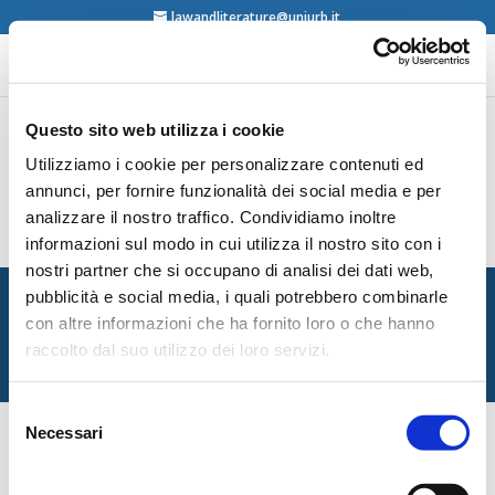
lawandliterature@uniurb.it
Questo sito web utilizza i cookie
Utilizziamo i cookie per personalizzare contenuti ed
Francesco Migliorino, Il corpo come testo,
Bollati Boringhieri, Torino, 2008
annunci, per fornire funzionalità dei social media e per
contents
analizzare il nostro traffico. Condividiamo inoltre
informazioni sul modo in cui utilizza il nostro sito con i
nostri partner che si occupano di analisi dei dati web,
Italian Society for Law and Literature
pubblicità e social media, i quali potrebbero combinarle
Dipartimento di Giurisprudenza — Università degli Studi
con altre informazioni che ha fornito loro o che hanno
di Urbino Carlo Bo
raccolto dal suo utilizzo dei loro servizi.
Via Matteotti, 1 — Urbino PU
Selezione
Necessari
del
consenso