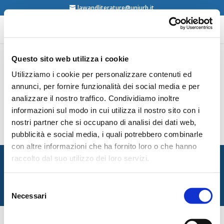
lawandliterature@uniurb.it
Questo sito web utilizza i cookie
Utilizziamo i cookie per personalizzare contenuti ed
Alicia E. C. Ruiz, Jorge E. Douglas Price, Carlos
Maria Corcova, La letra y la ley. Estudios sobre
annunci, per fornire funzionalità dei social media e per
derecho y literatura, Ministerio de Justicia y
analizzare il nostro traffico. Condividiamo inoltre
Derechos Humanos de la Nacion, Buenos Aires,
2014
informazioni sul modo in cui utilizza il nostro sito con i
contents
nostri partner che si occupano di analisi dei dati web,
pubblicità e social media, i quali potrebbero combinarle
con altre informazioni che ha fornito loro o che hanno
Italian Society for Law and Literature
raccolto dal suo utilizzo dei loro servizi.
Dipartimento di Giurisprudenza — Università degli Studi
di Urbino Carlo Bo
Selezione
Via Matteotti, 1 — Urbino PU
Necessari
del
consenso