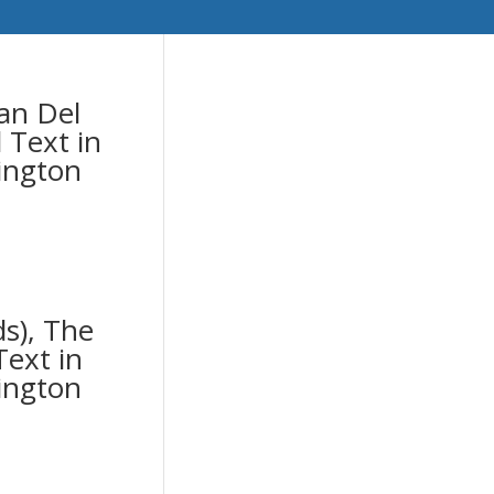
an Del
 Text in
ington
s), The
Text in
ington