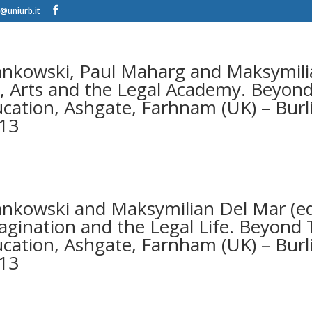
@uniurb.it
nkowski, Paul Maharg and Maksymili
, Arts and the Legal Academy. Beyond
ucation, Ashgate, Farhnam (UK) – Burl
013
nkowski and Maksymilian Del Mar (ed
gination and the Legal Life. Beyond 
ucation, Ashgate, Farnham (UK) – Burl
013