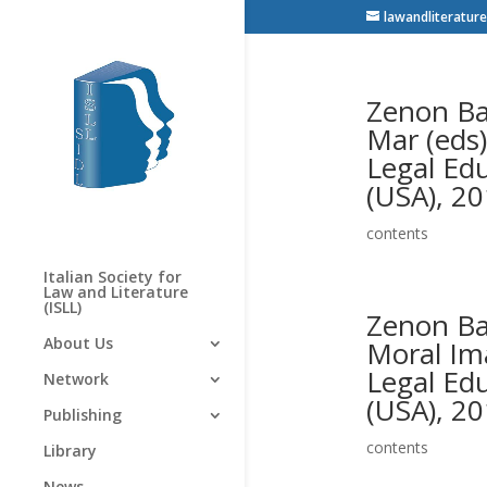
lawandliterature
Zenon Ba
Mar (eds)
Legal Ed
(USA), 2
contents
Italian Society for
Law and Literature
(ISLL)
Zenon Ba
About Us
Moral Ima
Legal Ed
Network
(USA), 2
Publishing
contents
Library
News