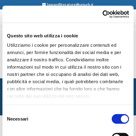
lawandliterature@uniurb.it
Questo sito web utilizza i cookie
Utilizziamo i cookie per personalizzare contenuti ed
Chris Butler & Edward Mussawir (Eds.), Spaces
of Justice. Peripheries, passages,
annunci, per fornire funzionalità dei social media e per
appropriations, Routledge, New York, 2017
analizzare il nostro traffico. Condividiamo inoltre
contents
informazioni sul modo in cui utilizza il nostro sito con i
nostri partner che si occupano di analisi dei dati web,
pubblicità e social media, i quali potrebbero combinarle
Italian Society for Law and Literature
con altre informazioni che ha fornito loro o che hanno
Dipartimento di Giurisprudenza — Università degli Studi
raccolto dal suo utilizzo dei loro servizi.
di Urbino Carlo Bo
Via Matteotti, 1 — Urbino PU
Selezione
Necessari
del
consenso