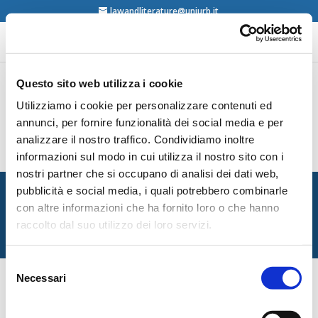
lawandliterature@uniurb.it
Questo sito web utilizza i cookie
Utilizziamo i cookie per personalizzare contenuti ed
Nino Borsellino, Il dio di Pirandello, Sellerio,
Palermo, 2004
annunci, per fornire funzionalità dei social media e per
contents
analizzare il nostro traffico. Condividiamo inoltre
informazioni sul modo in cui utilizza il nostro sito con i
nostri partner che si occupano di analisi dei dati web,
Italian Society for Law and Literature
pubblicità e social media, i quali potrebbero combinarle
Dipartimento di Giurisprudenza — Università degli Studi
con altre informazioni che ha fornito loro o che hanno
di Urbino Carlo Bo
raccolto dal suo utilizzo dei loro servizi.
Via Matteotti, 1 — Urbino PU
Selezione
Necessari
del
consenso