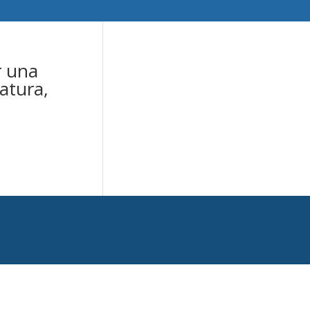
r una
ratura,