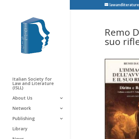
lawandliterature
Remo Da
suo rifl
Italian Society for
Law and Literature
(ISLL)
About Us
Network
Publishing
Library
News