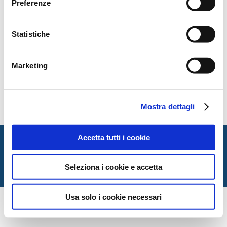
Preferenze
Statistiche
Marketing
Mostra dettagli
Accetta tutti i cookie
Italian Society for Law and Literature
Dipartimento di Giurisprudenza — Università degli Studi
di Urbino Carlo Bo
Seleziona i cookie e accetta
Via Matteotti, 1 — Urbino PU
Usa solo i cookie necessari