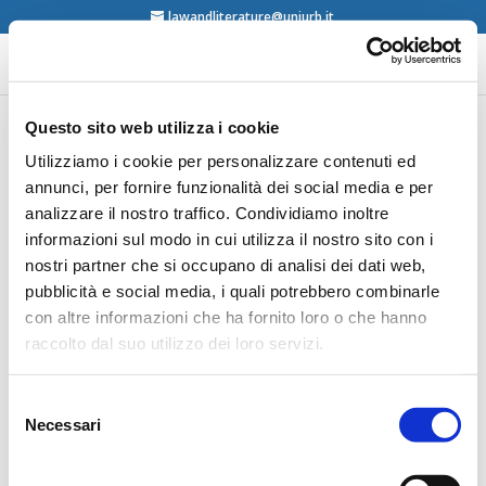
lawandliterature@uniurb.it
Questo sito web utilizza i cookie
Realino Marra (Ed.),
Utilizziamo i cookie per personalizzare contenuti ed
annunci, per fornire funzionalità dei social media e per
Diritto e castigo.
analizzare il nostro traffico. Condividiamo inoltre
Immagini della giustizia
informazioni sul modo in cui utilizza il nostro sito con i
penale: Goethe,
nostri partner che si occupano di analisi dei dati web,
Manzoni, Fontane,
pubblicità e social media, i quali potrebbero combinarle
con altre informazioni che ha fornito loro o che hanno
Gadda, Il Mulino,
raccolto dal suo utilizzo dei loro servizi.
Bologna, 2013
Selezione
Necessari
del
contents
consenso