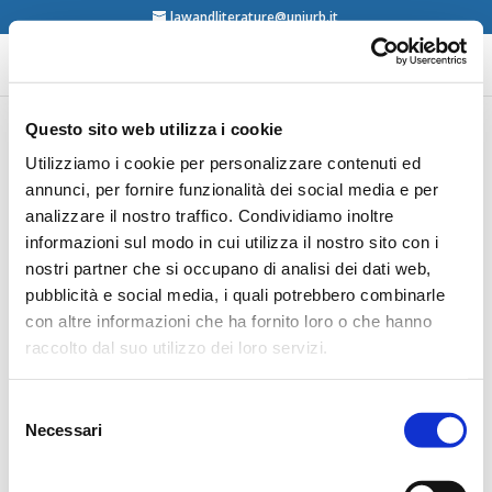
lawandliterature@uniurb.it
Questo sito web utilizza i cookie
Narratology and Legal
Utilizziamo i cookie per personalizzare contenuti ed
annunci, per fornire funzionalità dei social media e per
Normativity
analizzare il nostro traffico. Condividiamo inoltre
informazioni sul modo in cui utilizza il nostro sito con i
nostri partner che si occupano di analisi dei dati web,
05/03/2026 – Milano –
pubblicità e social media, i quali potrebbero combinarle
Il 5 marzo alle ore 12:30 in aula 1.C4-02, edificio di via
con altre informazioni che ha fornito loro o che hanno
Roentgen 1, dell’Università Bocconi di Milano, il prof.
raccolto dal suo utilizzo dei loro servizi.
Guilherme Vasconcelos (ITAM;
https://facultad.itam.mx/en/
facultad/guilherme-
vasconcelos-vilaca
), ospitato dal prof. Damiano
Selezione
Necessari
Canale, terrà un seminario su “Narratology and Legal
del
Normativity” a partire dal noto romanzo dello scrittore
consenso
albanese Ismail Kadare,
Prilli i Thyer,
uscito in italiano