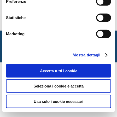
Preferenze
con il titolo di
Aprile spezzato
da La nave di Teseo nel
2016.
Qui la locandina
.
Statistiche
Marketing
Italian Society for Law and Literature
Dipartimento di Giurisprudenza — Università degli Studi
di Urbino Carlo Bo
Mostra dettagli
Via Matteotti, 1 — Urbino PU
Accetta tutti i cookie
Seleziona i cookie e accetta
Usa solo i cookie necessari