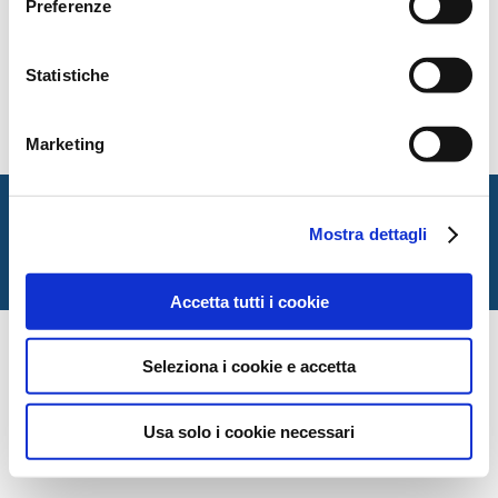
Preferenze
Statistiche
Marketing
Italian Society for Law and Literature
Dipartimento di Giurisprudenza — Università degli Studi
Mostra dettagli
di Urbino Carlo Bo
Via Matteotti, 1 — Urbino PU
Accetta tutti i cookie
Seleziona i cookie e accetta
Usa solo i cookie necessari