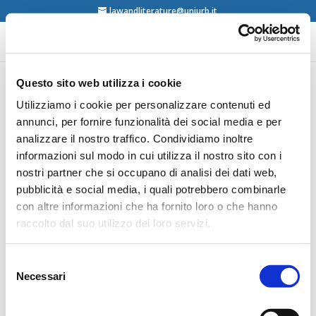
lawandliterature@uniurb.it
Questo sito web utilizza i cookie
Monica Sette Lopes,
Utilizziamo i cookie per personalizzare contenuti ed
annunci, per fornire funzionalità dei social media e per
Uma Metafora: Musica &
analizzare il nostro traffico. Condividiamo inoltre
Direito, LTR, São Paulo,
informazioni sul modo in cui utilizza il nostro sito con i
2006
nostri partner che si occupano di analisi dei dati web,
pubblicità e social media, i quali potrebbero combinarle
con altre informazioni che ha fornito loro o che hanno
contents
raccolto dal suo utilizzo dei loro servizi.
Selezione
Necessari
del
consenso