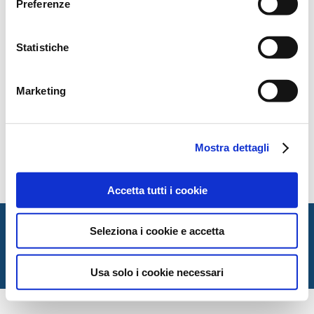
Preferenze
Statistiche
Marketing
Mostra dettagli
contents
Accetta tutti i cookie
Italian Society for Law and Literature
Seleziona i cookie e accetta
Dipartimento di Giurisprudenza — Università degli Studi
di Urbino Carlo Bo
Via Matteotti, 1 — Urbino PU
Usa solo i cookie necessari