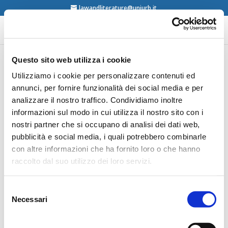
lawandliterature@uniurb.it
Questo sito web utilizza i cookie
Michele Marchesiello,
Utilizziamo i cookie per personalizzare contenuti ed
annunci, per fornire funzionalità dei social media e per
Roberto Negro, Il diritto
analizzare il nostro traffico. Condividiamo inoltre
allo specchio della
informazioni sul modo in cui utilizza il nostro sito con i
letteratura: materiali di
nostri partner che si occupano di analisi dei dati web,
lettura per giuristi e non,
pubblicità e social media, i quali potrebbero combinarle
con altre informazioni che ha fornito loro o che hanno
De Ferrari, Genova, 2010
raccolto dal suo utilizzo dei loro servizi.
Selezione
Necessari
del
consenso