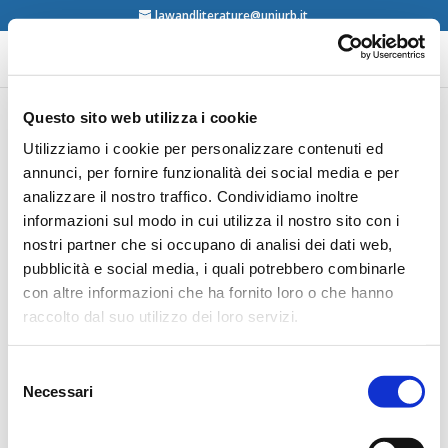
lawandliterature@uniurb.it
Questo sito web utilizza i cookie
Michael Widener and
Utilizziamo i cookie per personalizzare contenuti ed
annunci, per fornire funzionalità dei social media e per
Mark S. Weiner (Eds),
analizzare il nostro traffico. Condividiamo inoltre
Law’s Picture Books: The
informazioni sul modo in cui utilizza il nostro sito con i
Yale Law Library
nostri partner che si occupano di analisi dei dati web,
Collection, Talbot
pubblicità e social media, i quali potrebbero combinarle
con altre informazioni che ha fornito loro o che hanno
Publishing, Clark, New
raccolto dal suo utilizzo dei loro servizi.
Jersey, 2017
Selezione
Necessari
del
contents
consenso