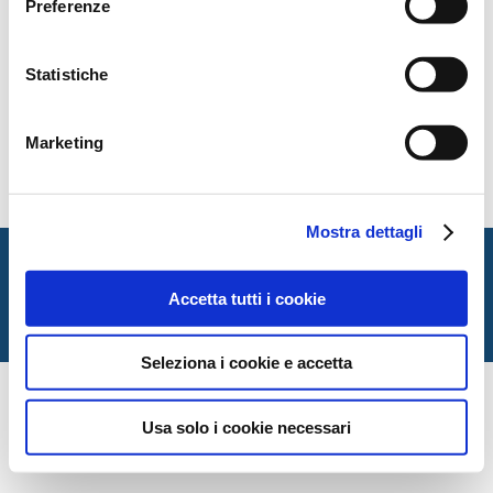
Preferenze
Statistiche
Marketing
Mostra dettagli
Italian Society for Law and Literature
Dipartimento di Giurisprudenza — Università degli Studi
Accetta tutti i cookie
di Urbino Carlo Bo
Via Matteotti, 1 — Urbino PU
Seleziona i cookie e accetta
Usa solo i cookie necessari