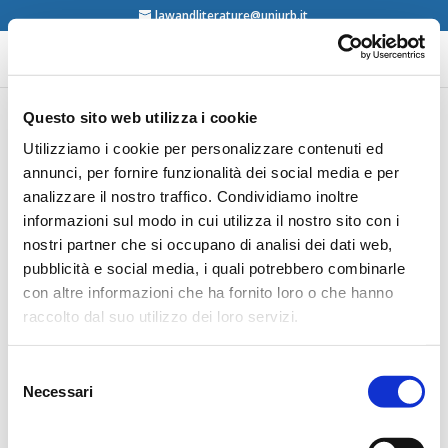
lawandliterature@uniurb.it
Questo sito web utilizza i cookie
Luis Alberto Marchili,
Utilizziamo i cookie per personalizzare contenuti ed
annunci, per fornire funzionalità dei social media e per
How to Legislate with
analizzare il nostro traffico. Condividiamo inoltre
Wisdom and Eloquence,
informazioni sul modo in cui utilizza il nostro sito con i
Buenos Aires, Author’s
nostri partner che si occupano di analisi dei dati web,
Edition, 2016
pubblicità e social media, i quali potrebbero combinarle
con altre informazioni che ha fornito loro o che hanno
raccolto dal suo utilizzo dei loro servizi.
Selezione
Necessari
del
consenso