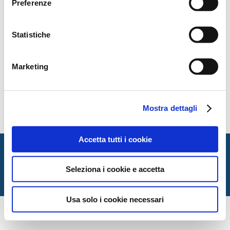
Preferenze
Statistiche
Marketing
contents
Mostra dettagli
Accetta tutti i cookie
Italian Society for Law and Literature
Dipartimento di Giurisprudenza — Università degli Studi
Seleziona i cookie e accetta
di Urbino Carlo Bo
Via Matteotti, 1 — Urbino PU
Usa solo i cookie necessari