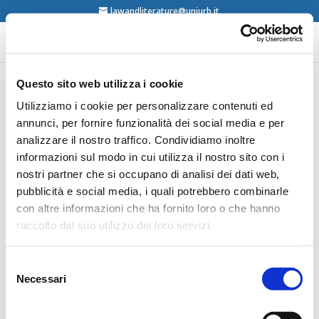
lawandliterature@uniurb.it
Questo sito web utilizza i cookie
Luis Alberto Marchili,
Utilizziamo i cookie per personalizzare contenuti ed
annunci, per fornire funzionalità dei social media e per
Como legislar con
analizzare il nostro traffico. Condividiamo inoltre
sabiduria y elocuencia,
informazioni sul modo in cui utilizza il nostro sito con i
Dunken, Buenos Aires,
nostri partner che si occupano di analisi dei dati web,
2009
pubblicità e social media, i quali potrebbero combinarle
con altre informazioni che ha fornito loro o che hanno
raccolto dal suo utilizzo dei loro servizi.
contents
Selezione
Necessari
del
consenso