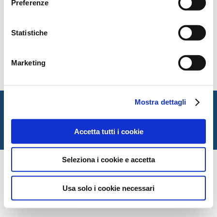
Preferenze
Statistiche
Marketing
Mostra dettagli
Italian Society for Law and Literature
Dipartimento di Giurisprudenza — Università degli Studi
di Urbino Carlo Bo
Accetta tutti i cookie
Via Matteotti, 1 — Urbino PU
Seleziona i cookie e accetta
Usa solo i cookie necessari