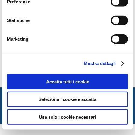
Preferenze
Statistiche
Marketing
Mostra dettagli
contents
Accetta tutti i cookie
Italian Society for Law and Literature
Seleziona i cookie e accetta
Dipartimento di Giurisprudenza — Università degli Studi
di Urbino Carlo Bo
Via Matteotti, 1 — Urbino PU
Usa solo i cookie necessari