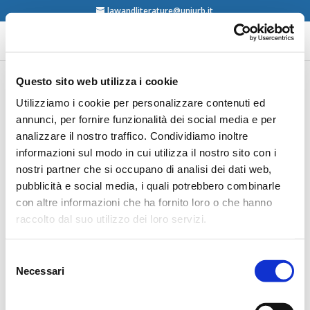
lawandliterature@uniurb.it
Questo sito web utilizza i cookie
Luigi Carlo Ubertazzi,
Utilizziamo i cookie per personalizzare contenuti ed
annunci, per fornire funzionalità dei social media e per
AIDA. Annali italiani del
analizzare il nostro traffico. Condividiamo inoltre
diritto d’autore, della
informazioni sul modo in cui utilizza il nostro sito con i
cultura e dello
nostri partner che si occupano di analisi dei dati web,
spettacolo, Giuffré,
pubblicità e social media, i quali potrebbero combinarle
con altre informazioni che ha fornito loro o che hanno
Milano, 2010
raccolto dal suo utilizzo dei loro servizi.
Selezione
Necessari
del
consenso