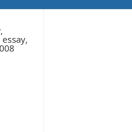
,
 essay,
2008