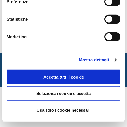
Preferenze
versanti di Law and Humanities, condividendone
l’ambizione di riaprire possibili del pensiero, e nel
nostro specifico della cultura giuridica occidentale. Si
Statistiche
rimanda al
sito dell’associazione
per ulteriori
informazioni.
Qui la locandina dell’evento.
Marketing
Mostra dettagli
Italian Society for Law and Literature
Dipartimento di Giurisprudenza — Università degli Studi
di Urbino Carlo Bo
Accetta tutti i cookie
Via Matteotti, 1 — Urbino PU
Seleziona i cookie e accetta
Usa solo i cookie necessari