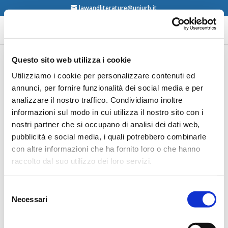
lawandliterature@uniurb.it
Questo sito web utilizza i cookie
La de-coincidenza e i
Utilizziamo i cookie per personalizzare contenuti ed
annunci, per fornire funzionalità dei social media e per
possibili
analizzare il nostro traffico. Condividiamo inoltre
informazioni sul modo in cui utilizza il nostro sito con i
nostri partner che si occupano di analisi dei dati web,
17/12/2025 – incontro online
pubblicità e social media, i quali potrebbero combinarle
Il 17 dicembre 2025 alle ore 17,30 si svolgerà on line il
con altre informazioni che ha fornito loro o che hanno
primo incontro organizzato dall’Associazione italiana
raccolto dal suo utilizzo dei loro servizi.
de-coincidenza, nata formalmente nell’autunno del
2025. Il principale intento è promuovere “un pensiero di
de-coincidenza nei vari aspetti della vita e con
Selezione
Necessari
riferimento all’essere umano e alla sua libertà, a partire
del
dallo studio interdisciplinare del pensiero di François
consenso
Jullien”. L’approccio si pone in continuità con alcuni