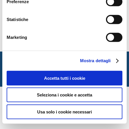
Preferenze
Statistiche
contents
Marketing
Italian Society for Law and Literature
Mostra dettagli
Dipartimento di Giurisprudenza — Università degli Studi
di Urbino Carlo Bo
Accetta tutti i cookie
Via Matteotti, 1 — Urbino PU
Seleziona i cookie e accetta
Usa solo i cookie necessari