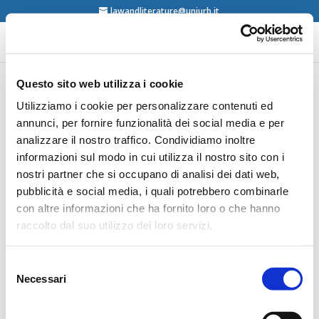
lawandliterature@uniurb.it
Questo sito web utilizza i cookie
José Calvo González, La
Utilizziamo i cookie per personalizzare contenuti ed
annunci, per fornire funzionalità dei social media e per
destreza de Judith.
analizzare il nostro traffico. Condividiamo inoltre
Estudios de Cultura
informazioni sul modo in cui utilizza il nostro sito con i
literaria del Derecho,
nostri partner che si occupano di analisi dei dati web,
Editorial Comares,
pubblicità e social media, i quali potrebbero combinarle
con altre informazioni che ha fornito loro o che hanno
Granada, 2018
raccolto dal suo utilizzo dei loro servizi.
Selezione
Necessari
del
consenso