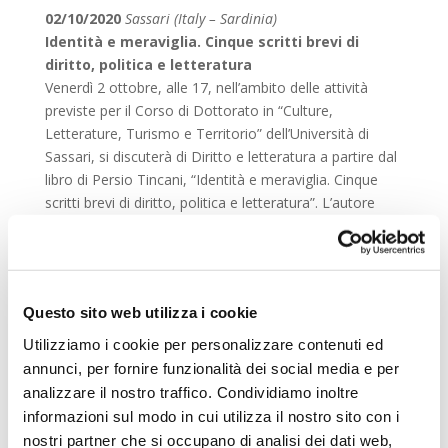
02/10/2020
Sassari (Italy – Sardinia)
Identità e meraviglia. Cinque scritti brevi di
diritto, politica e letteratura
Venerdì 2 ottobre, alle 17, nell’ambito delle attività
previste per il Corso di Dottorato in “Culture,
Letterature, Turismo e Territorio” dell’Università di
Sassari, si discuterà di Diritto e letteratura a partire dal
libro di Persio Tincani, “Identità e meraviglia. Cinque
scritti brevi di diritto, politica e letteratura”. L’autore
dialogherà con Francesco Mancuso.
03/06/2020
Firenze (Italy)
Law and Literature: A Comparative Debate
Organized by Elena Urso and Sara Benvenuti for
Questo sito web utilizza i cookie
students attending classes of the course of Anglo-
Utilizziamo i cookie per personalizzare contenuti ed
American Law, at the School of Law of the University
annunci, per fornire funzionalità dei social media e per
of Florence, this webinar is open to the public. It will
analizzare il nostro traffico. Condividiamo inoltre
take place on Skype, in the group of the class. Among
informazioni sul modo in cui utilizza il nostro sito con i
speakers, were Martha Grace Duncan, Rebecca
nostri partner che si occupano di analisi dei dati web,
Probert, and Simonetta Agnello Hornby.