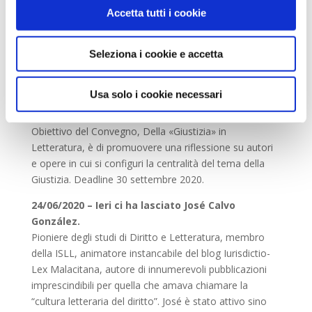
di Sovrastrutture, in cui trovano spazio interessanti
Accetta tutti i cookie
riflessioni su pandemia e simbolico.
10/07/2020 – Della «Giustizia» in Letteratura –
Seleziona i cookie e accetta
call for papiers
Nelle giornate del 15 e 16 aprile 2021 a Milano, nella
Usa solo i cookie necessari
sede della Università IULM, si svolgerà il Convegno
della Società Italiana di Comparatistica Letteraria.
Obiettivo del Convegno, Della «Giustizia» in
Letteratura, è di promuovere una riflessione su autori
e opere in cui si configuri la centralità del tema della
Giustizia. Deadline 30 settembre 2020.
24/06/2020 – Ieri ci ha lasciato José Calvo
González.
Pioniere degli studi di Diritto e Letteratura, membro
della ISLL, animatore instancabile del blog Iurisdictio-
Lex Malacitana, autore di innumerevoli pubblicazioni
imprescindibili per quella che amava chiamare la
“cultura letteraria del diritto”. José è stato attivo sino