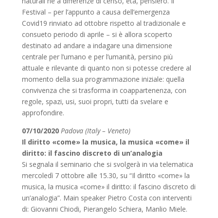
naturali né a differenze di censo, età, pensiero. Il
Festival – per l’appunto a causa dell’emergenza
Covid19 rinviato ad ottobre rispetto al tradizionale e
consueto periodo di aprile – si è allora scoperto
destinato ad andare a indagare una dimensione
centrale per l’umano e per l’umanità, persino più
attuale e rilevante di quanto non si potesse credere al
momento della sua programmazione iniziale: quella
convivenza che si trasforma in coappartenenza, con
regole, spazi, usi, suoi propri, tutti da svelare e
approfondire.
07/10/2020
Padova (Italy – Veneto)
Il diritto «come» la musica, la musica «come» il
diritto: il fascino discreto di un’analogia
Si segnala il seminario che si svolgerà in via telematica
mercoledì 7 ottobre alle 15.30, su “Il diritto «come» la
musica, la musica «come» il diritto: il fascino discreto di
un’analogia”. Main speaker Pietro Costa con interventi
di: Giovanni Chiodi, Pierangelo Schiera, Manlio Miele.