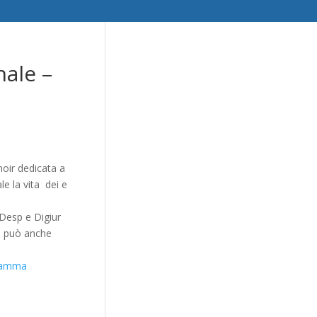
nale –
noir dedicata a
e la vita dei e
 Desp e Digiur
 e può anche
ramma