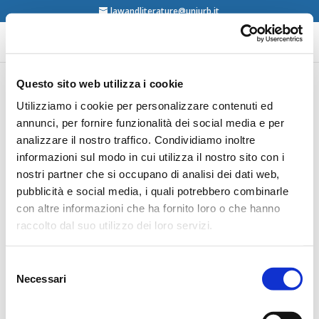
lawandliterature@uniurb.it
Questo sito web utilizza i cookie
Claudia Bouteligier,
Utilizziamo i cookie per personalizzare contenuti ed
annunci, per fornire funzionalità dei social media e per
Pauline Phoa and Sanne
analizzare il nostro traffico. Condividiamo inoltre
Taekema (eds), Forever
informazioni sul modo in cui utilizza il nostro sito con i
Composed of Nows, The
nostri partner che si occupano di analisi dei dati web,
Hague, Boom Publishers,
pubblicità e social media, i quali potrebbero combinarle
con altre informazioni che ha fornito loro o che hanno
2025
raccolto dal suo utilizzo dei loro servizi.
Selezione
Necessari
del
consenso