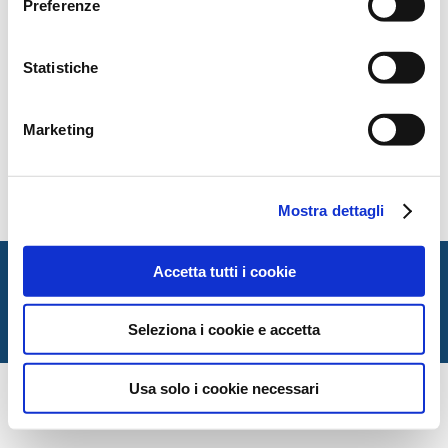
Preferenze
Statistiche
Marketing
contents
Mostra dettagli
Italian Society for Law and Literature
Accetta tutti i cookie
Dipartimento di Giurisprudenza — Università degli Studi
di Urbino Carlo Bo
Seleziona i cookie e accetta
Via Matteotti, 1 — Urbino PU
Usa solo i cookie necessari