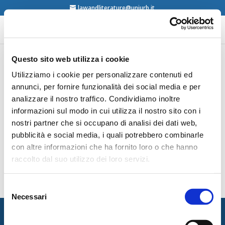
lawandliterature@uniurb.it
Questo sito web utilizza i cookie
Utilizziamo i cookie per personalizzare contenuti ed
Daniele Cananzi (Ed.), “La città
dell’imperfezione”. Follia e gioco tra diritto e
annunci, per fornire funzionalità dei social media e per
letteratura, Giappichelli, Torino, 2020
analizzare il nostro traffico. Condividiamo inoltre
content
informazioni sul modo in cui utilizza il nostro sito con i
nostri partner che si occupano di analisi dei dati web,
Massimiliano Orazi, Del pudore. Per una
pubblicità e social media, i quali potrebbero combinarle
filosofia dell’alterità e della sua misura,
con altre informazioni che ha fornito loro o che hanno
Giappichelli, Torino, 2020
raccolto dal suo utilizzo dei loro servizi.
content
Selezione
Post successivi »
Necessari
del
consenso
Italian Society for Law and Literature
Dipartimento di Giurisprudenza — Università degli Studi