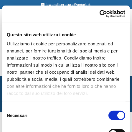
lawandliterature@uniurb.it
Questo sito web utilizza i cookie
Utilizziamo i cookie per personalizzare contenuti ed
Anthony G. Amsterdam, Jerome S. Bruner,
Minding the law, Harvard University Press,
annunci, per fornire funzionalità dei social media e per
Cambridge, 2000
analizzare il nostro traffico. Condividiamo inoltre
contents
informazioni sul modo in cui utilizza il nostro sito con i
nostri partner che si occupano di analisi dei dati web,
pubblicità e social media, i quali potrebbero combinarle
Italian Society for Law and Literature
con altre informazioni che ha fornito loro o che hanno
Dipartimento di Giurisprudenza — Università degli Studi
raccolto dal suo utilizzo dei loro servizi.
di Urbino Carlo Bo
Via Matteotti, 1 — Urbino PU
Selezione
Necessari
del
consenso