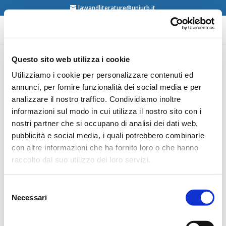
lawandliterature@uniurb.it
Questo sito web utilizza i cookie
Andreas Philippopoulos-
Utilizziamo i cookie per personalizzare contenuti ed
annunci, per fornire funzionalità dei social media e per
Mihalopoulos, Spatial
analizzare il nostro traffico. Condividiamo inoltre
Justice. Body, Lawscape,
informazioni sul modo in cui utilizza il nostro sito con i
Atmosphere, Routledge,
nostri partner che si occupano di analisi dei dati web,
London-New York, 2014
pubblicità e social media, i quali potrebbero combinarle
con altre informazioni che ha fornito loro o che hanno
raccolto dal suo utilizzo dei loro servizi.
Selezione
Necessari
del
consenso