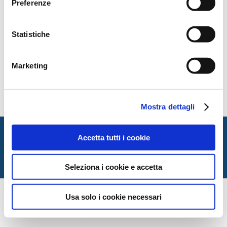
Preferenze
Statistiche
Marketing
Contents
Mostra dettagli
Italian Society for Law and Literature
Accetta tutti i cookie
Dipartimento di Giurisprudenza — Università degli Studi
di Urbino Carlo Bo
Via Matteotti, 1 — Urbino PU
Seleziona i cookie e accetta
Usa solo i cookie necessari