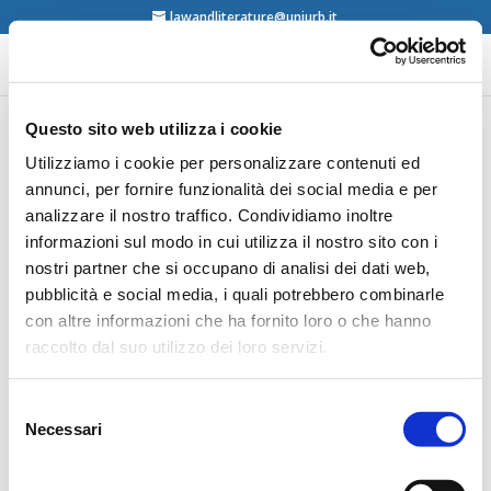
lawandliterature@uniurb.it
Questo sito web utilizza i cookie
Alfonso Malinconico,
Utilizziamo i cookie per personalizzare contenuti ed
annunci, per fornire funzionalità dei social media e per
Diritto e letteratura.
analizzare il nostro traffico. Condividiamo inoltre
Manzoni e Pirandello,
informazioni sul modo in cui utilizza il nostro sito con i
Empiria, Roma, 2008
nostri partner che si occupano di analisi dei dati web,
pubblicità e social media, i quali potrebbero combinarle
con altre informazioni che ha fornito loro o che hanno
contents
raccolto dal suo utilizzo dei loro servizi.
Selezione
Necessari
del
consenso