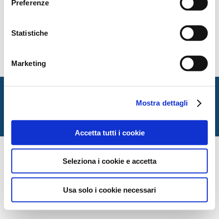
Preferenze
Statistiche
Marketing
Italian Society for Law and Literature
Dipartimento di Giurisprudenza — Università degli Studi
Mostra dettagli
di Urbino Carlo Bo
Via Matteotti, 1 — Urbino PU
Accetta tutti i cookie
Seleziona i cookie e accetta
Usa solo i cookie necessari