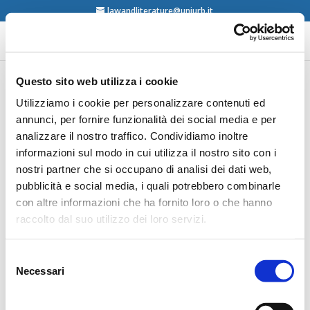
lawandliterature@uniurb.it
Questo sito web utilizza i cookie
AA.VV., Trabajo y Cine.
Utilizziamo i cookie per personalizzare contenuti ed
annunci, per fornire funzionalità dei social media e per
Una Introduccion al
analizzare il nostro traffico. Condividiamo inoltre
Mundo del Trabajo a
informazioni sul modo in cui utilizza il nostro sito con i
travas del Cine, Carlos
nostri partner che si occupano di analisi dei dati web,
Besteiro Gonzalez y
pubblicità e social media, i quali potrebbero combinarle
con altre informazioni che ha fornito loro o che hanno
Benjamin Rivaya,
raccolto dal suo utilizzo dei loro servizi.
Universidad de Oviedo,
2008
Selezione
Necessari
del
consenso
contents