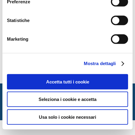
Preferenze
Statistiche
Marketing
Mostra dettagli
Accetta tutti i cookie
Italian Society for Law and Literature
Dipartimento di Giurisprudenza — Università degli Studi
Seleziona i cookie e accetta
di Urbino Carlo Bo
Via Matteotti, 1 — Urbino PU
Usa solo i cookie necessari